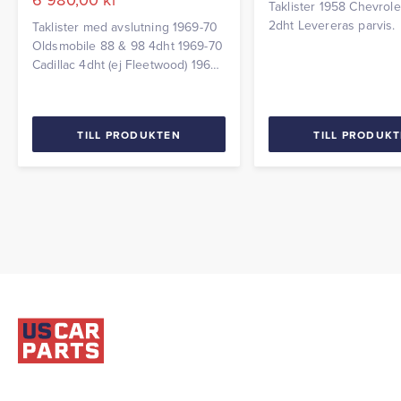
Taklister 1958 Chevrole
2dht Levereras parvis.
Taklister med avslutning 1969-70
Oldsmobile 88 & 98 4dht 1969-70
Cadillac 4dht (ej Fleetwood) 1969-
70 Buick LeSabre, Wildcat, Electra
4dht Levereras parvis
TILL PRODUKTEN
TILL PRODUK