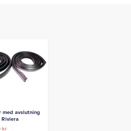
er med avslutning
 Riviera
0
kr