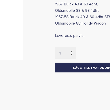
1957 Buick 43 & 63 4dht,
Oldsmobile 88 & 98 4dht
1957-58 Buick 40 & 60 4dht ST
Oldsmobile 88 Holidy Wagon
Levereras parvis.
Taklister
1957
Buick
43
LÄGG TILL I VARUKOR
63
4dht
Oldsmobile
88
98
4dht
1957-
58