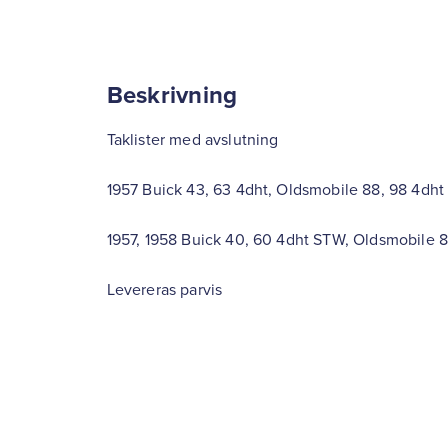
Buick
40
60
4dht
Beskrivning
STW
Oldsmobile
88
Taklister med avslutning
Holidy
Wagon
1957 Buick 43, 63 4dht, Oldsmobile 88, 98 4dht
mängd
1957, 1958 Buick 40, 60 4dht STW, Oldsmobile 
Levereras parvis