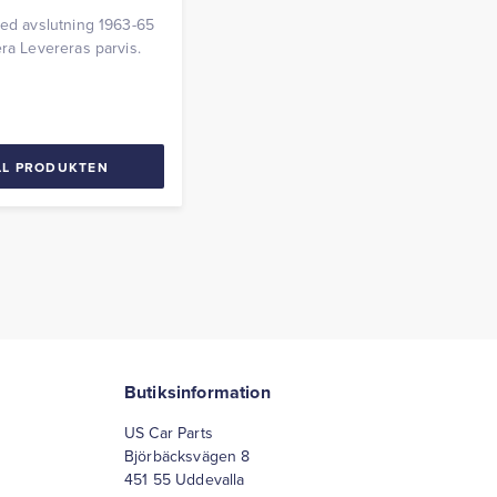
med avslutning 1963-65
era Levereras parvis.
LL PRODUKTEN
Butiksinformation
US Car Parts
Björbäcksvägen 8
451 55 Uddevalla