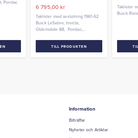
t, Pontiac
6 795,00
kr
Taklister 
Buick Rivi
Taklister med avslutning 1961-62
Buick LeSabre, Invicta,
Oldsmobile 88, Pontiac,
Chevrolet 4dht Levereras parvis
TEN
TILL PRODUKTEN
TI
Information
Bilträffar
Nyheter och Artiklar