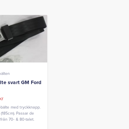
bälten
lte svart GM Ford
kr
ebälte med tryckknapp.
 (185cm). Passar de
r från 70- & 80-talet.