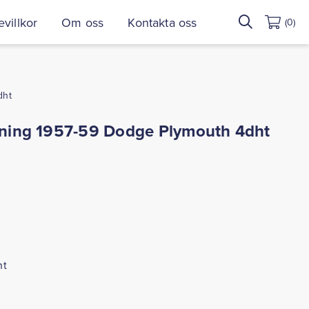
Sök
villkor
Om oss
Kontakta oss
(0)
efter:
dht
utning 1957-59 Dodge Plymouth 4dht
ht