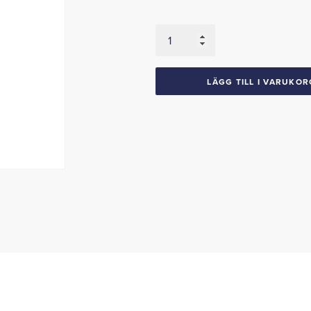
Taklister
utan
avslutning
1957-
LÄGG TILL I VARUKOR
59
Dodge
Plymouth
4dht
mängd