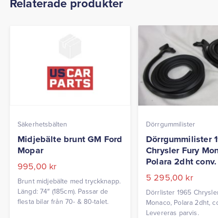
Relaterade produkter
Säkerhetsbälten
Dörrgummilister
Midjebälte brunt GM Ford
Dörrgummilister 
Mopar
Chrysler Fury Mo
Polara 2dht conv.
995,00
kr
5 295,00
kr
Brunt midjebälte med tryckknapp.
Längd: 74″ (185cm). Passar de
Dörrlister 1965 Chrysler
flesta bilar från 70- & 80-talet.
Monaco, Polara 2dht, c
Levereras parvis.