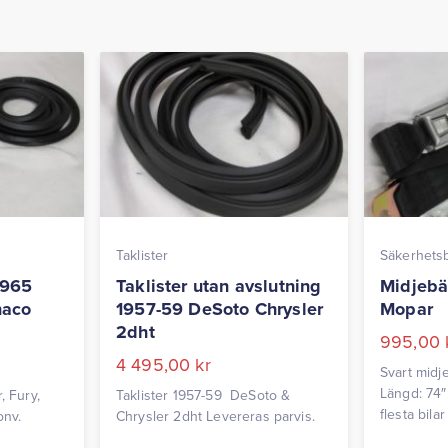
Taklister
Säkerhets
1965
Taklister utan avslutning
Midjebä
naco
1957-59 DeSoto Chrysler
Mopar
2dht
995,00
4 495,00
kr
Svart midj
Längd: 74″
, Fury,
Taklister 1957-59 DeSoto &
flesta bila
onv.
Chrysler 2dht Levereras parvis.