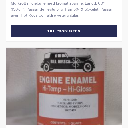
Mörkrött midjebälte med kromat spänne. Längd: 60″
(150cm). Passar de flesta bilar från 50- & 60-talet. Passar
även Hot Rods och äldre veteranbilar.
TILL PRODUKTEN