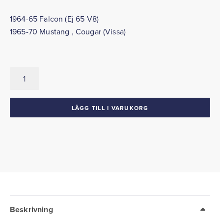
1964-65 Falcon (Ej 65 V8)
1965-70 Mustang , Cougar (Vissa)
Tätningslist
mellan
kyl
&
LÄGG TILL I VARUKORG
huv
1964-
65
Falcon
1965-
70
Mustang
1967-
70
Cougar
Beskrivning
mängd