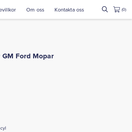
Sök
villkor
Om oss
Kontakta oss
(0)
efter:
r GM Ford Mopar
cyl