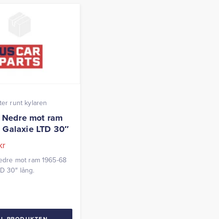
ter runt kylaren
st Nedre mot ram
 Galaxie LTD 30″
kr
 Nedre mot ram 1965-68
TD 30″ lång.
LL PRODUKTEN