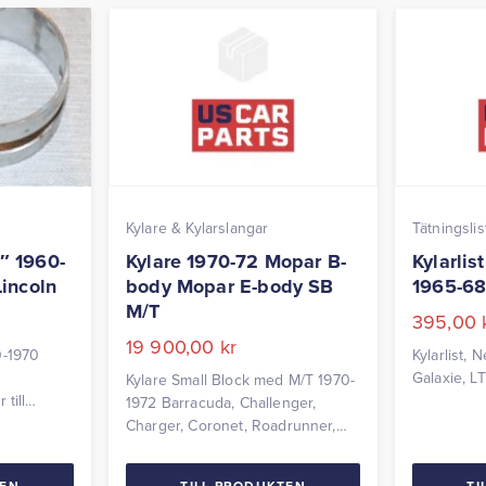
Kylare & Kylarslangar
Tätningslis
″ 1960-
Kylare 1970-72 Mopar B-
Kylarli
incoln
body Mopar E-body SB
1965-68
M/T
395,00
19 900,00
kr
0-1970
Kylarlist,
Galaxie, L
Kylare Small Block med M/T 1970-
till
1972 Barracuda, Challenger,
ris per
Charger, Coronet, Roadrunner,
Satellite (ej 72 Plymouth) Bredd:
26 tum
TEN
TILL PRODUKTEN
TI