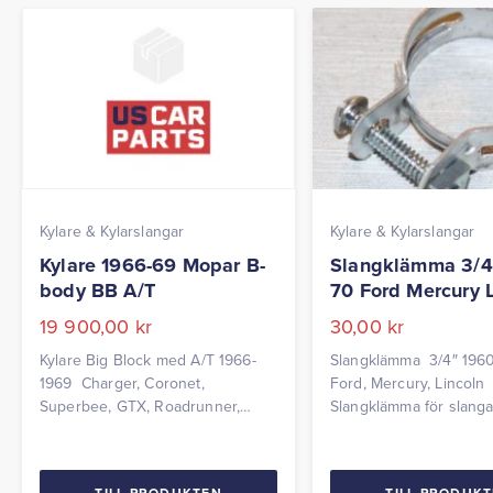
Kylare & Kylarslangar
Kylare & Kylarslangar
Kylare 1966-69 Mopar B-
Slangklämma 3/4
body BB A/T
70 Ford Mercury L
19 900,00
kr
30,00
kr
Kylare Big Block med A/T 1966-
Slangklämma 3/4″ 196
1969 Charger, Coronet,
Ford, Mercury, Lincoln
Superbee, GTX, Roadrunner,
Slangklämma för slangar 
Satellite Bredd: 26 tum
värmepaket. 26-32mm P
styck.
TILL PRODUKTEN
TILL PRODUK