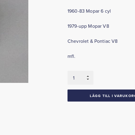
1960-83 Mopar 6 cyl
1979-upp Mopar V8
Chevrolet & Pontiac V8
mfl.
Termostat
82
grader
GM
LÄGG TILL I VARUKOR
Ford
Mopar
mängd