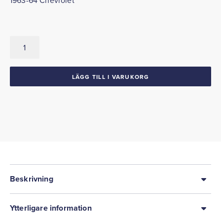
1963-64 Chevrolet
Torpedlist
1963-
64
Chevrolet
LÄGG TILL I VARUKORG
mängd
Beskrivning
Ytterligare information