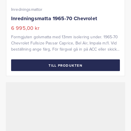
Inredningsmattor
Inredningsmatta 1965-70 Chevrolet
6 995,00
kr
Formgjuten golvmatta med 13mm isolering under. 1965-70
Chevrolet Fullsize Passar Caprice, Bel Air, Impala m.fl. Vid
beställning ange färg, För färgval gå in på ACC eller skicka
ett färgprov till oss.
TILL PRODUKTEN