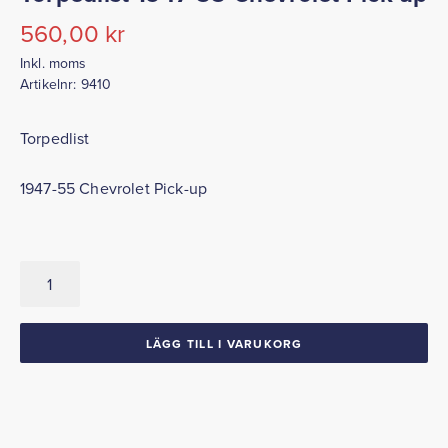
560,00
kr
Inkl. moms
Artikelnr:
9410
Torpedlist
1947-55 Chevrolet Pick-up
Torpedlist
1947-
55
Chevrolet
LÄGG TILL I VARUKORG
Pick-
up
mängd