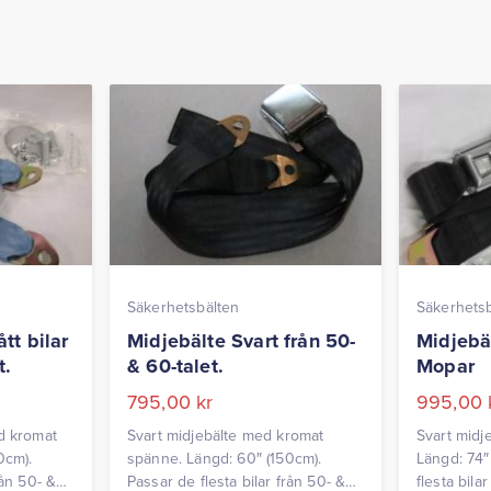
Säkerhetsbälten
Säkerhets
tt bilar
Midjebälte Svart från 50-
Midjebä
t.
& 60-talet.
Mopar
795,00
kr
995,00
ed kromat
Svart midjebälte med kromat
Svart midj
0cm).
spänne. Längd: 60″ (150cm).
Längd: 74″
rån 50- &
Passar de flesta bilar från 50- &
flesta bila