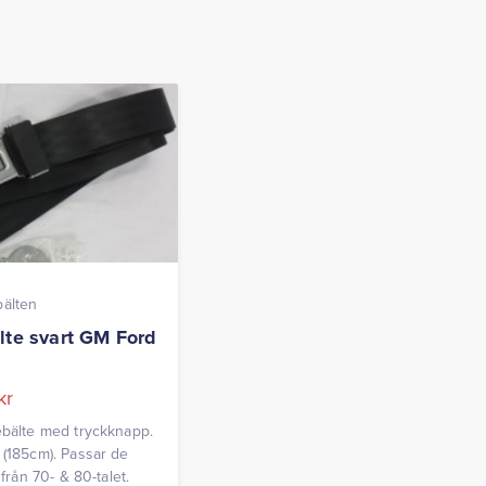
bälten
lte svart GM Ford
kr
ebälte med tryckknapp.
 (185cm). Passar de
r från 70- & 80-talet.