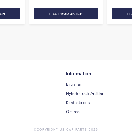
Hot Rods
60-talet. Passar även Hot Rods
och äldre veteranbilar.
TEN
TILL PRODUKTEN
TI
Information
Bilträffar
Nyheter och Artiklar
Kontakta oss
Om oss
©COPYRIGHT US CAR PARTS 2026