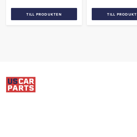
60-talet. Passar även Hot Rods
60-talet. Passar även 
och äldre veteranbilar.
och äldre veteranbilar.
TILL PRODUKTEN
TILL PRODUK