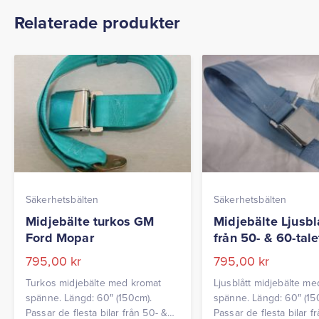
Relaterade produkter
Säkerhetsbälten
Säkerhetsbälten
Midjebälte turkos GM
Midjebälte Ljusblå
Ford Mopar
från 50- & 60-tale
795,00
kr
795,00
kr
Turkos midjebälte med kromat
Ljusblått midjebälte m
spänne. Längd: 60″ (150cm).
spänne. Längd: 60″ (15
Passar de flesta bilar från 50- &
Passar de flesta bilar f