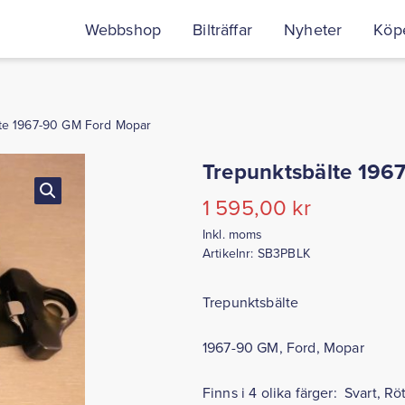
Webbshop
Bilträffar
Nyheter
Köpe
te 1967-90 GM Ford Mopar
Trepunktsbälte 196
1 595,00
kr
Inkl. moms
Artikelnr:
SB3PBLK
Trepunktsbälte
1967-90 GM, Ford, Mopar
Finns i 4 olika färger: Svart, Rö