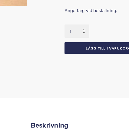
Ange färg vid beställning.
Trepunktsbälte
1967-
90
GM
LÄGG TILL I VARUKOR
Ford
Mopar
mängd
Beskrivning