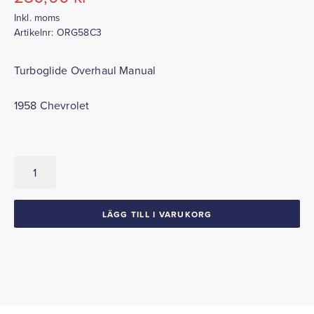
Inkl. moms
Artikelnr:
ORG58C3
Turboglide Overhaul Manual
1958 Chevrolet
Turboglide
Overhaul
Manual
1958
LÄGG TILL I VARUKORG
Chevrolet
mängd