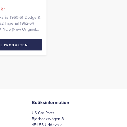
0
kr
kslås 1960-61 Dodge &
2 Imperial 1962-64
 NOS (New Original
LL PRODUKTEN
Butiksinformation
US Car Parts
Björbäcksvägen 8
451 55 Uddevalla