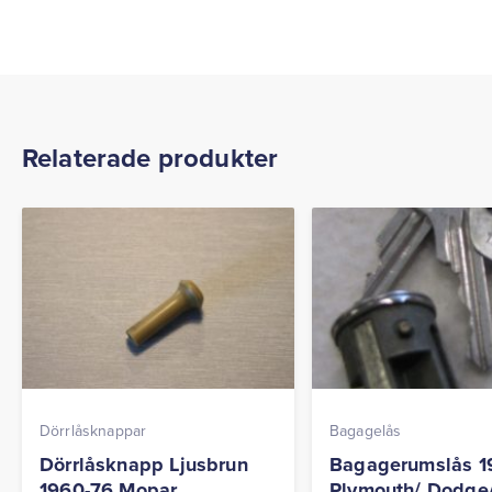
Relaterade produkter
Dörrlåsknappar
Bagagelås
Dörrlåsknapp Ljusbrun
Bagagerumslås 1
1960-76 Mopar
Plymouth/ Dodge