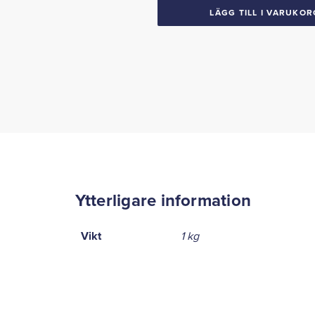
B-
LÄGG TILL I VARUKOR
Body
Conv.
mängd
Ytterligare information
Vikt
1 kg