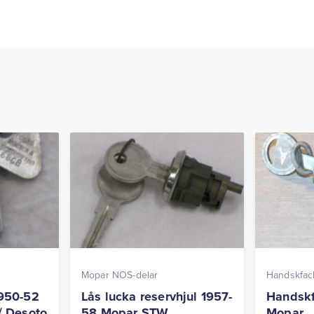
Mopar NOS-delar
Handskfac
950-52
Lås lucka reservhjul 1957-
Handskf
/ Desoto
58 Mopar STW
Mopar