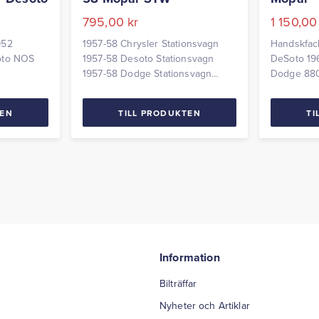
795,00
kr
1 150,0
952
1957-58 Chrysler Stationsvagn
Handskfac
oto NOS
1957-58 Desoto Stationsvagn
DeSoto 196
1957-58 Dodge Stationsvagn
Dodge 880
1957-58 Plymouth Stationsvagn
Stock)
Lås lucka reservhjul NOS = New
TEN
TILL PRODUKTEN
TI
Old Stock
Information
Bilträffar
Nyheter och Artiklar