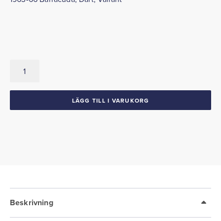
Dörrhandtag
Utvändiga
1963-
66
LÄGG TILL I VARUKORG
Barracuda
Dart
Valiant
mängd
Beskrivning