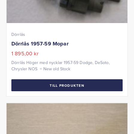
Dörrlås
Dörrlås 1957-59 Mopar
1 895,00
kr
Dörrlås Höger med nycklar 1957-59 Dodge, DeSoto,
Chrysler NOS = New old Stock
TILL PRODUKTEN