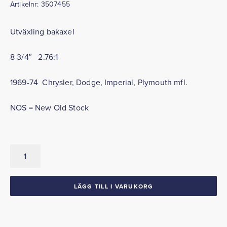
Artikelnr:
3507455
Utväxling bakaxel
8 3/4″ 2.76:1
1969-74 Chrysler, Dodge, Imperial, Plymouth mfl.
NOS = New Old Stock
Utväxling
2.76:1
8
3/4"
LÄGG TILL I VARUKORG
1969-
74
Chrysler
Dodge