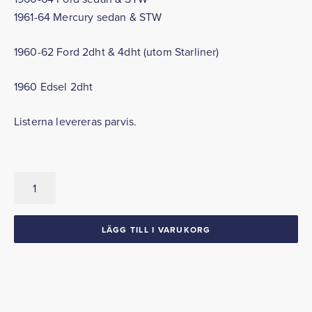
1961-64 Mercury sedan & STW
1960-62 Ford 2dht & 4dht (utom Starliner)
1960 Edsel 2dht
Listerna levereras parvis.
Ventilationsrutelister
Vertikala
1960-
64
LÄGG TILL I VARUKORG
Ford
Mercury
1960
Edsel
mängd