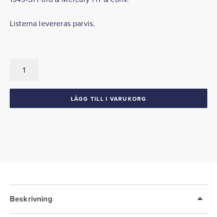
Listerna levereras parvis.
Ventilationsrutelister
Vertikala
1949-
51
LÄGG TILL I VARUKORG
Ford
Mercury
HT
conv.
mängd
Beskrivning