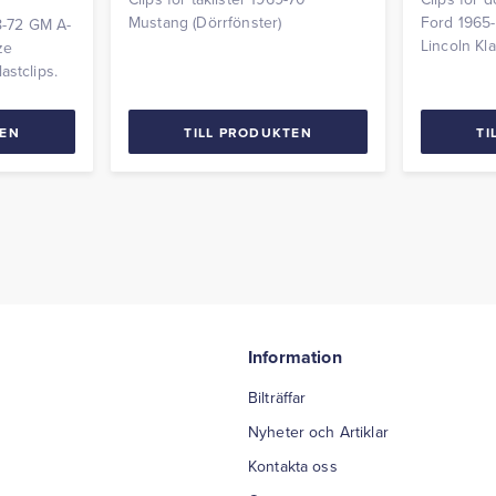
Mustang (Dörrfönster)
Ford 1965
68-72 GM A-
Lincoln Kla
ze
astclips.
TEN
TILL PRODUKTEN
TI
Information
Bilträffar
Nyheter och Artiklar
Kontakta oss