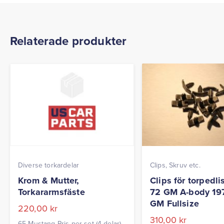
Relaterade produkter
Diverse torkardelar
Clips, Skruv etc.
Krom & Mutter,
Clips för torpedli
Torkararmsfäste
72 GM A-body 19
GM Fullsize
220,00
kr
310,00
kr
65 Mustang Pris per set (4 delar)