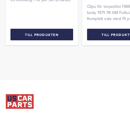
Clips för torpedlist 19
body 1971-78 GM Fullsi
Komplett sats med 15 pl
TILL PRODUKTEN
TILL PRODUK