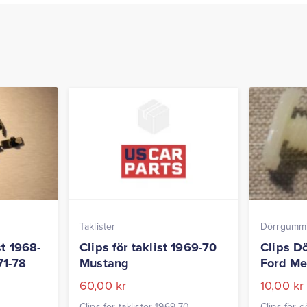
Taklister
Dörrgummil
st 1968-
Clips för taklist 1969-70
Clips Dö
71-78
Mustang
Ford Me
60,00
kr
10,00
kr
Clips för taklister 1969-70
Clips för 