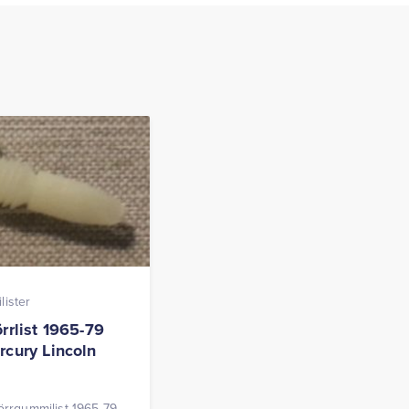
ister
rrlist 1965-79
rcury Lincoln
dörrgummilist 1965-79