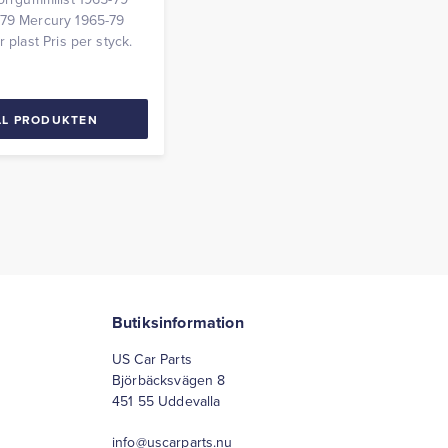
-79 Mercury 1965-79
r plast Pris per styck.
LL PRODUKTEN
Butiksinformation
US Car Parts
Björbäcksvägen 8
451 55 Uddevalla
info@uscarparts.nu