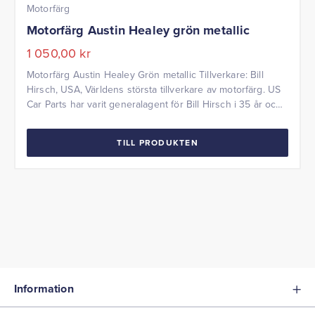
Motorfärg
Motorfärg Austin Healey grön metallic
1 050,00
kr
Motorfärg Austin Healey Grön metallic Tillverkare: Bill
Hirsch, USA, Världens största tillverkare av motorfärg. US
Car Parts har varit generalagent för Bill Hirsch i 35 år och
sålt över 35000 burkar färg till renoverare i Norden.
Volym: 0,96 liter Austin Healey Grön metallic
TILL PRODUKTEN
Information