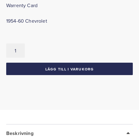
Warrenty Card
1954-60 Chevrolet
Warrenty
Card
1954-
60
LÄGG TILL I VARUKORG
Chevrolet
mängd
Beskrivning