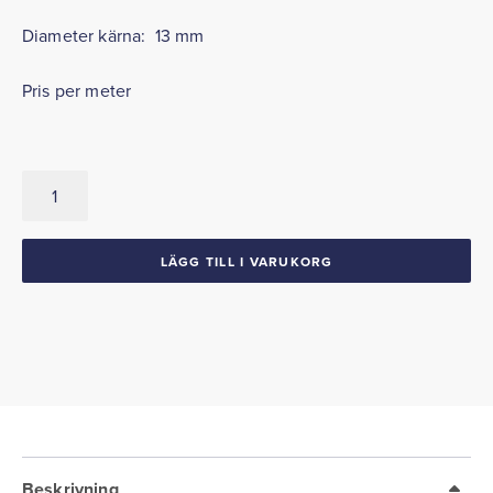
Diameter kärna: 13 mm
Pris per meter
Windlace
Gummi
mängd
LÄGG TILL I VARUKORG
Beskrivning