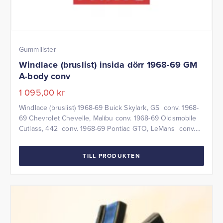
Gummilister
Windlace (bruslist) insida dörr 1968-69 GM
A-body conv
1 095,00
kr
Windlace (bruslist) 1968-69 Buick Skylark, GS conv. 1968-
69 Chevrolet Chevelle, Malibu conv. 1968-69 Oldsmobile
Cutlass, 442 conv. 1968-69 Pontiac GTO, LeMans conv.
1969 Pontiac Grand Prix conv. Bruslist insida dörr
Levereras parvis Var god ange färg vid beställning
TILL PRODUKTEN