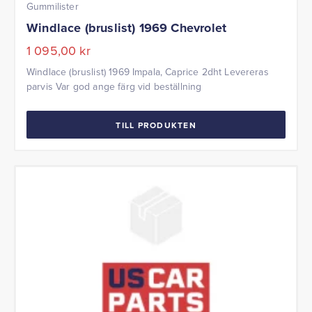
Gummilister
Windlace (bruslist) 1969 Chevrolet
1 095,00
kr
Windlace (bruslist) 1969 Impala, Caprice 2dht Levereras
parvis Var god ange färg vid beställning
TILL PRODUKTEN