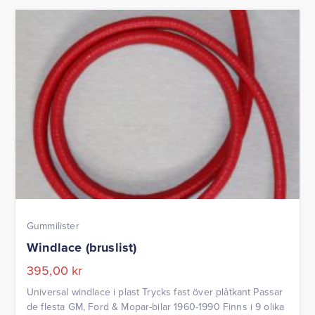
Gummilister
Windlace (bruslist)
395,00
kr
Universal windlace i plast Trycks fast över plåtkant Passar
de flesta GM, Ford & Mopar-bilar 1960-1990 Finns i 9 olika