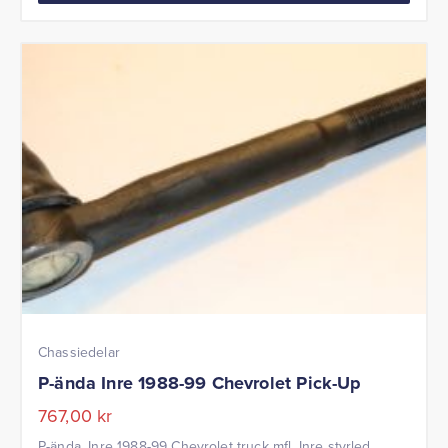
Chassiedelar
P-ända Inre 1988-99 Chevrolet Pick-Up
767,00
kr
P-ända, Inre 1988-99 Chevrolet truck mfl. Inre styrled