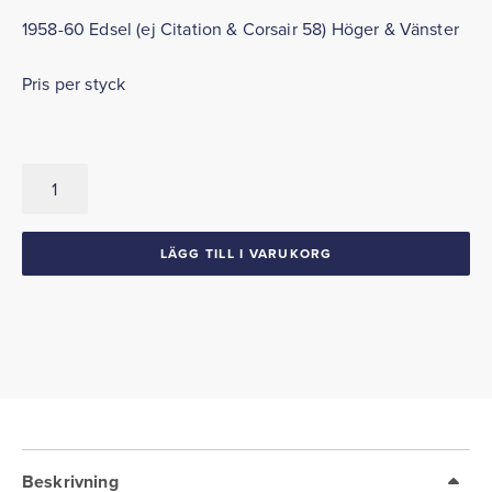
1958-60 Edsel (ej Citation & Corsair 58) Höger & Vänster
Pris per styck
P-
ända
Yttre
1935-
LÄGG TILL I VARUKORG
60
Ford
Mercury
1958-
60
Edsel
1935-
64
Ford
Pick-
Beskrivning