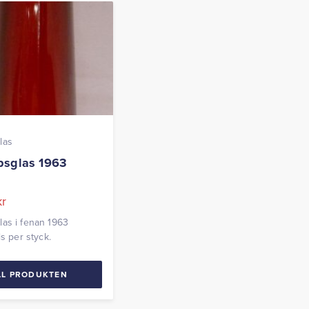
las
sglas 1963
c
kr
as i fenan 1963
is per styck.
LL PRODUKTEN