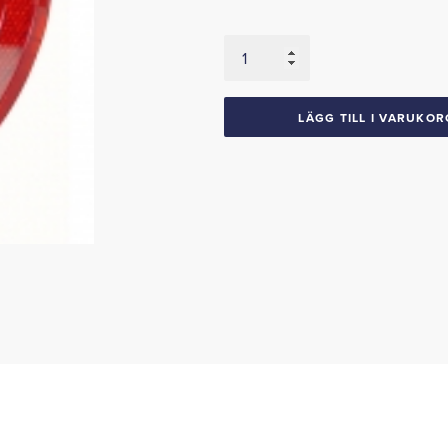
Baklampsglas
1963
Galaxie
mängd
LÄGG TILL I VARUKOR