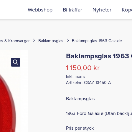
Webbshop
Bilträffar
Nyheter
Köpe
as & Kromsargar
Baklampsglas
Baklampsglas 1963 Galaxie
Baklampsglas 1963 
1 150,00
kr
Inkl. moms
Artikelnr:
C3AZ-13450-A
Baklampsglas
1963 Ford Galaxie (Utan backlju
Pris per styck