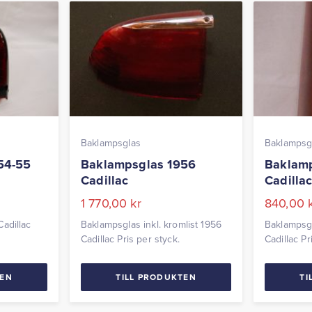
Baklampsglas
Baklampsg
54-55
Baklampsglas 1956
Baklamp
Cadillac
Cadilla
1 770,00
kr
840,00
adillac
Baklampsglas inkl. kromlist 1956
Baklampsgl
Cadillac Pris per styck.
Cadillac Pr
TEN
TILL PRODUKTEN
TI