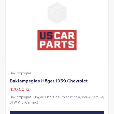
Baklampsglas
Baklampsglas Höger 1959 Chevrolet
420,00
kr
Baklampsglas, Höger 1959 Chevrolet Impala, Bel-Air etc. (ej
STW & El-Camino)