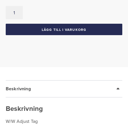
W/W
Adjust
Tag
1955-
LÄGG TILL I VARUKORG
57
Chevrolet
mängd
Beskrivning
Beskrivning
W/W Adjust Tag