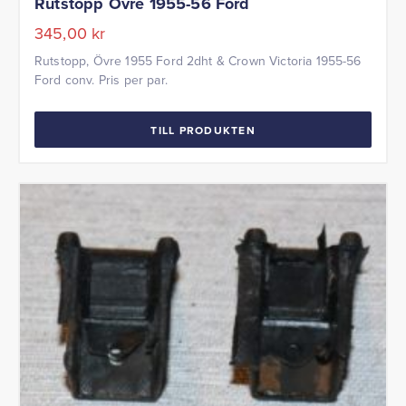
Rutstopp Övre 1955-56 Ford
345,00
kr
Rutstopp, Övre 1955 Ford 2dht & Crown Victoria 1955-56
Ford conv. Pris per par.
TILL PRODUKTEN