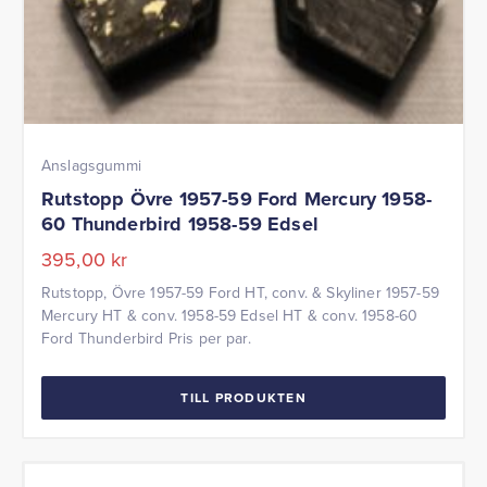
Anslagsgummi
Rutstopp Övre 1957-59 Ford Mercury 1958-
60 Thunderbird 1958-59 Edsel
395,00
kr
Rutstopp, Övre 1957-59 Ford HT, conv. & Skyliner 1957-59
Mercury HT & conv. 1958-59 Edsel HT & conv. 1958-60
Ford Thunderbird Pris per par.
TILL PRODUKTEN