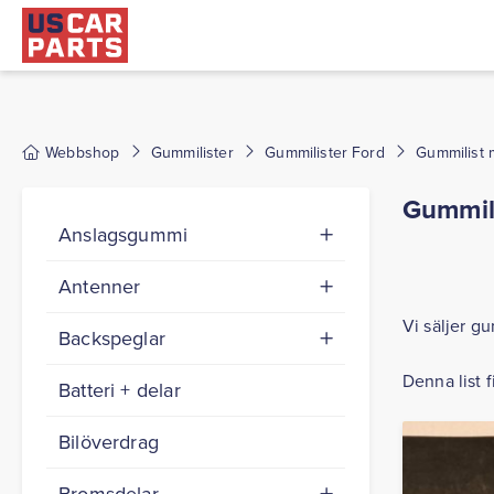
Webbshop
Gummilister
Gummilister Ford
Gummilist 
Gummili
Anslagsgummi
Antenner
Vi säljer g
Backspeglar
Denna list f
Batteri + delar
Bilöverdrag
Bromsdelar