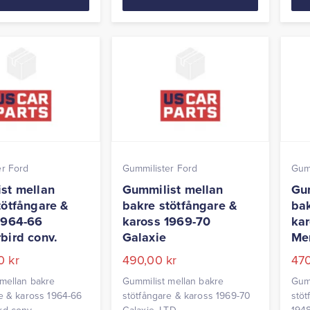
er Ford
Gummilister Ford
Gumm
st mellan
Gummilist mellan
Gum
tötfångare &
bakre stötfångare &
bak
1964-66
kaross 1969-70
kar
bird conv.
Galaxie
Mer
00
kr
490,00
kr
47
mellan bakre
Gummilist mellan bakre
Gumm
e & kaross 1964-66
stötfångare & kaross 1969-70
stöt