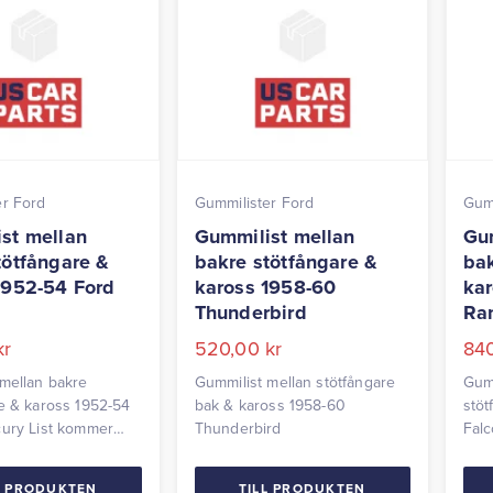
er Ford
Gummilister Ford
Gumm
st mellan
Gummilist mellan
Gum
tötfångare &
bakre stötfångare &
bak
1952-54 Ford
kaross 1958-60
kar
Thunderbird
Ra
kr
520,00
kr
84
mellan bakre
Gummilist mellan stötfångare
Gumm
e & kaross 1952-54
bak & kaross 1958-60
stöt
cury List kommer
Thunderbird
Fal
ed clips.
L PRODUKTEN
TILL PRODUKTEN