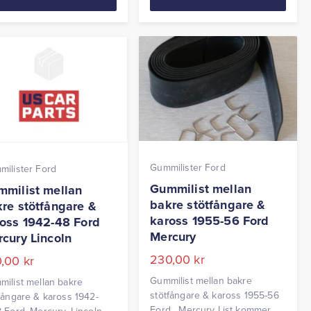
Gummilister Ford
ilister Ford
Gummilist mellan
milist mellan
bakre stötfångare &
re stötfångare &
kaross 1955-56 Ford
oss 1942-48 Ford
Mercury
cury Lincoln
230,00
kr
0,00
kr
Gummilist mellan bakre
ilist mellan bakre
stötfångare & kaross 1955-56
fångare & kaross 1942-
Ford, Mercury List kommer