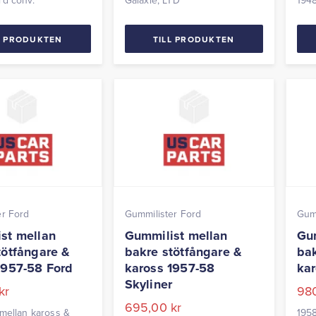
rd conv.
Galaxie, LTD
1948
L PRODUKTEN
TILL PRODUKTEN
er Ford
Gummilister Ford
Gumm
st mellan
Gummilist mellan
Gum
tötfångare &
bakre stötfångare &
bak
1957-58 Ford
kaross 1957-58
kar
Skyliner
kr
98
695,00
kr
mellan kaross &
195