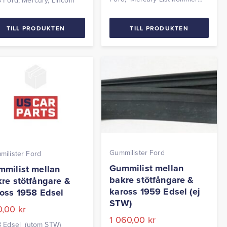
 Ford, Mercury, Lincoln
komplett med clips.
TILL PRODUKTEN
TILL PRODUKTEN
Gummilister Ford
ilister Ford
Gummilist mellan
milist mellan
bakre stötfångare &
re stötfångare &
kaross 1959 Edsel (ej
oss 1958 Edsel
STW)
0,00
kr
1 060,00
kr
8 Edsel (utom STW)