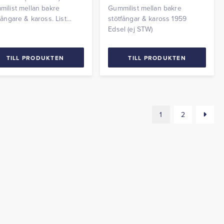
ilist mellan bakre
Gummilist mellan bakre
fångare & kaross. List
stötfångar & kaross 1959
er komplett med clips.
Edsel (ej STW)
TILL PRODUKTEN
TILL PRODUKTEN
1
2