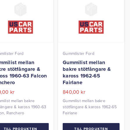
ilister Ford
Gummilister Ford
milist mellan
Gummilist mellan
re stötfångare &
bakre stötfångare &
oss 1960-63 Falcon
kaross 1962-65
nchero
Fairlane
0,00
kr
840,00
kr
ilist mellan bakre
Gummilist mellan bakre
fångare & kaross 1960-63
stötfångare & kaross 1962-65
con, Ranchero
Fairlane
TILL PRODUKTEN
TILL PRODUKTEN