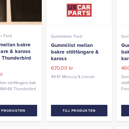
er Ford
Gummilister Ford
Gumm
mellan bakre
Gummilist mellan
Gum
gare & kaross
bakre stötfångare &
bak
 Thunderbird
kaross
kar
670,00
kr
46
kr
49-51 Mercury & Lincoln
Gumm
lan stötfångare bak
stöt
1964-66 Thunderbird
For
L PRODUKTEN
TILL PRODUKTEN