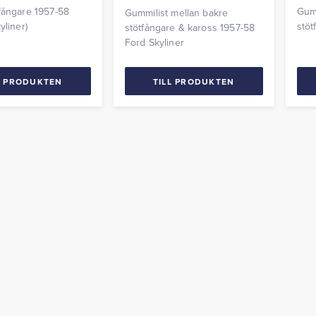
fångare 1957-58
Gumm
Gummilist mellan bakre
yliner)
stöt
stötfångare & kaross 1957-58
komm
Ford Skyliner
L PRODUKTEN
TILL PRODUKTEN