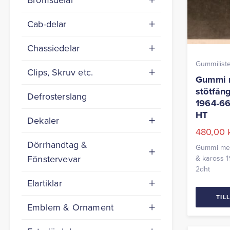
Cab-delar
Chassiedelar
Gummilist
Clips, Skruv etc.
Gummi 
stötfån
Defrosterslang
1964-66
HT
Dekaler
480,00
Dörrhandtag &
Gummi mel
Fönstervevar
& kaross 
2dht
Elartiklar
TIL
Emblem & Ornament