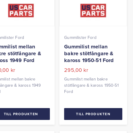
ilister Ford
Gummilister Ford
milist mellan
Gummilist mellan
re stötfångare &
bakre stötfångare &
oss 1949 Ford
kaross 1950-51 Ford
0,00
kr
295,00
kr
ilist mellan bakre
Gummilist mellan bakre
fångare & kaross 1949
stötfångare & kaross 1950-51
d
Ford
TILL PRODUKTEN
TILL PRODUKTEN