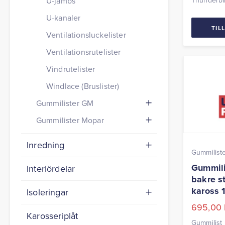
U-jambs
Thunderbi
U-kanaler
TIL
Ventilationsluckelister
Ventilationsrutelister
Vindrutelister
Windlace (Bruslister)
Gummilister GM
Gummilister Mopar
Inredning
Gummilist
Gummili
Interiördelar
bakre s
kaross 
Isoleringar
695,00
Karosseriplåt
Gummilist 