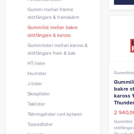
Gummi mellan främre
stötfångare & framskärm
Gummilist mellan bakre
stötfångare & kaross
Gummilister mellan kaross &
stötfångare fram & bak
HT-lister
Gummilist
Huvlister
Gummili
J-lister
bakre s
Skraplister
kaross 
Thunder
Taklister
2 940,
Tätningslister runt kylaren
Gummilist 
Torpedlister
stötfångar