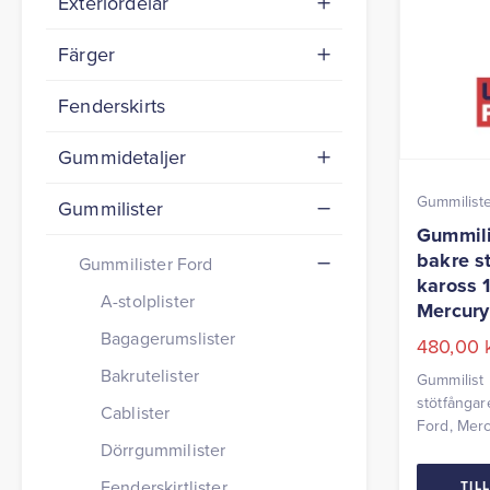
Exteriördelar
Färger
Fenderskirts
Gummidetaljer
Gummilist
Gummilister
Gummili
bakre s
Gummilister Ford
kaross 
A-stolplister
Mercury
Bagagerumslister
480,00
Bakrutelister
Gummilist 
stötfångar
Cablister
Ford, Mer
komplett m
Dörrgummilister
Fenderskirtlister
TIL