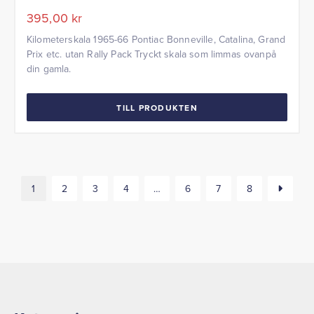
395,00
kr
Kilometerskala 1965-66 Pontiac Bonneville, Catalina, Grand
Prix etc. utan Rally Pack Tryckt skala som limmas ovanpå
din gamla.
TILL PRODUKTEN
1
2
3
4
…
6
7
8