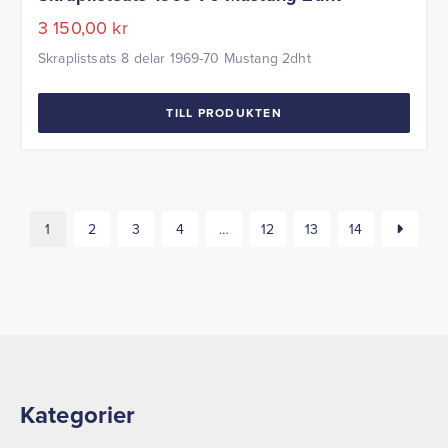
3 150,00
kr
Skraplistsats 8 delar 1969-70 Mustang 2dht
TILL PRODUKTEN
1
2
3
4
…
12
13
14
Kategorier