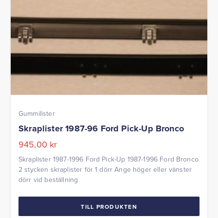
Gummilister
Skraplister 1987-96 Ford Pick-Up Bronco
945,00
kr
Skraplister 1987-1996 Ford Pick-Up 1987-1996 Ford Bronco
2 stycken skraplister för 1 dörr Ange höger eller vänster
dörr vid beställning
TILL PRODUKTEN