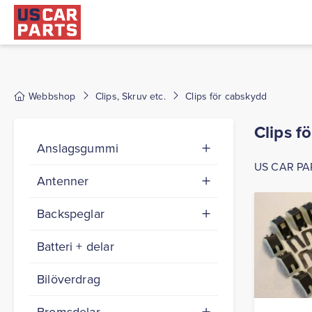
Webbshop
Clips, Skruv etc.
Clips för cabskydd
Clips f
Anslagsgummi
US CAR PART
Antenner
Backspeglar
Batteri + delar
Bilöverdrag
Bromsdelar