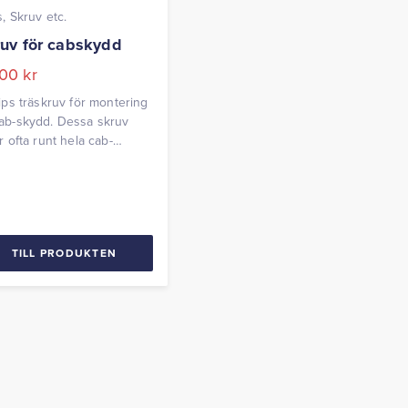
s, Skruv etc.
uv för cabskydd
,00
kr
lips träskruv för montering
ab-skydd. Dessa skruv
er ofta runt hela cab-
nen på amerikanska bilar
 GM, Ford, Mopar etc.
lek: 7 x 5/8″ Längd: 21mm
ndig diameter på knapp:
 Pris per styck.
TILL PRODUKTEN