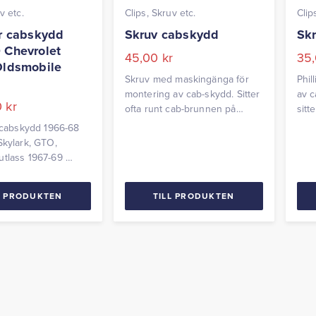
v etc.
Clips, Skruv etc.
Clip
ör cabskydd
Skruv cabskydd
Skr
 Chevrolet
45,00
kr
35
Oldsmobile
Skruv med maskingänga för
Phil
c
montering av cab-skydd. Sitter
av c
0
kr
ofta runt cab-brunnen på
sitt
amerikanska bilar från GM,
brun
 cabskydd 1966-68
Ford, Mopar etc. Storlek: 10-
från
Skylark, GTO,
32 x 3/8 Längd: 14mm
Stor
utlass 1967-69
Invändig diameter på knapp:
Invä
rebird Komplett sats
10mm Pris per styck.
10mm
ps
L PRODUKTEN
TILL PRODUKTEN