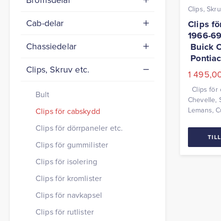
Clips, Skru
Cab-delar
Clips f
1966-69
Chassiedelar
Buick 
Pontia
Clips, Skruv etc.
1 495,0
Clips för
Bult
Chevelle, 
Lemans, C
Clips för cabskydd
Camaro, Fi
Clips för dörrpaneler etc.
med 16 cli
TIL
Clips för gummilister
Clips för isolering
Clips för kromlister
Clips för navkapsel
Clips för rutlister