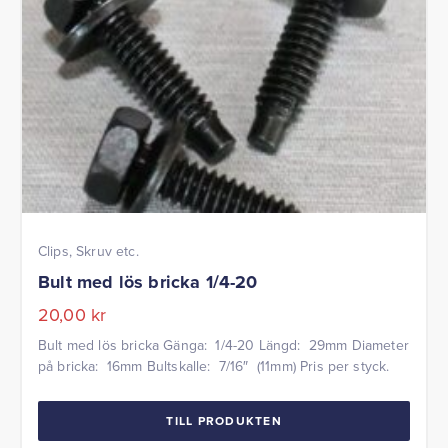
Clips, Skruv etc.
Bult med lös bricka 1/4-20
20,00
kr
Bult med lös bricka Gänga: 1/4-20 Längd: 29mm Diameter
på bricka: 16mm Bultskalle: 7/16″ (11mm) Pris per styck.
TILL PRODUKTEN