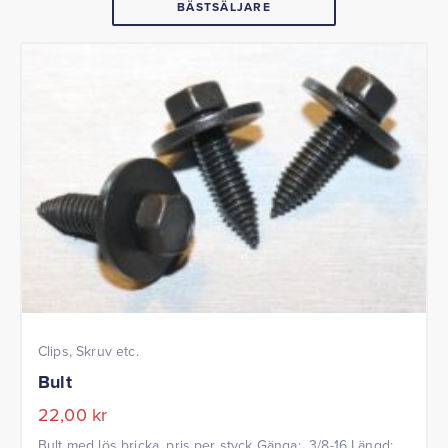
BÄSTSÄLJARE
Clips, Skruv etc.
Bult
22,00
kr
Bult med lös bricka, pris per styck Gänga: 3/8-16 Längd: