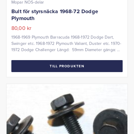
Mopar NOS-delar
Bult för styrsnäcka 1968-72 Dodge
Plymouth
80,00
kr
1968-1969 Plymouth Barracuda 1968-1972 Dodge Dart,
Swinger etc. 1968-1972 Plymouth Valiant, Duster etc. 1970-
1972 Dodge Challenger Längd: 59mm Diameter gänga:
14mm NOS = New Old Stock Pris per styck
TILL PRODUKTEN