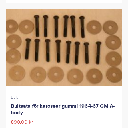
Bult
Bultsats för karosserigummi 1964-67 GM A-
body
890,00
kr