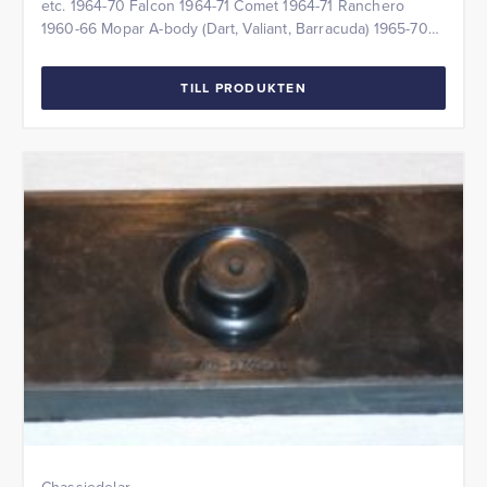
etc. 1964-70 Falcon 1964-71 Comet 1964-71 Ranchero
1960-66 Mopar A-body (Dart, Valiant, Barracuda) 1965-70
Mustang 1967-70 Cougar 1967-71 Fairlane, Torono Pris per
styck
TILL PRODUKTEN
Chassiedelar