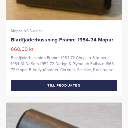
Mopar NOS-delar
Bladfjäderbussning Främre 1954-74 Mopar
660,00
kr
Bladfjäderbussning Främre 1954-72 Chrysler & Imperial
1954-61 DeSoto 1954-72 Dodge & Plymouth Fullsize 1965-
72 Mopar B-body (Charger, Coronet, Satellite, Roadrunner)
1970-74 Challenger, Cuda (ej 440/Hemi)
TILL PRODUKTEN