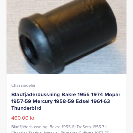
Chassiedelar
Bladfjäderbussning Bakre 1955-1974 Mopar
1957-59 Mercury 1958-59 Edsel 1961-63
Thunderbird
460,00
kr
Bladfjäderbussning, Bakre 1955-61 DeSoto 1955-74
Chrysler, Dodge, Imperial, Plymouth Fullsize 1957-59