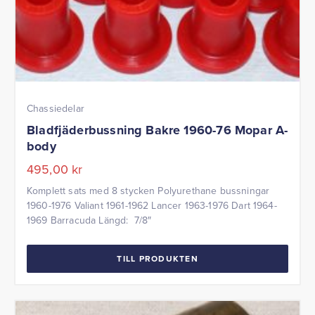
Chassiedelar
Bladfjäderbussning Bakre 1960-76 Mopar A-
body
495,00
kr
Komplett sats med 8 stycken Polyurethane bussningar
1960-1976 Valiant 1961-1962 Lancer 1963-1976 Dart 1964-
1969 Barracuda Längd: 7/8″
TILL PRODUKTEN